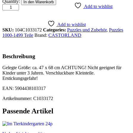
Howling
Quantity:
In den Warenkorb
Wolves
Add to wishlist
quantity
Add to wishlist
SKU:
104C1033172
Categories:
Puzzles und Zubehör
,
Puzzles
1000-1499 Teile
Brand:
CASTORLAND
Beschreibung
Gelegte Größe: ca. 47 x 68 cm ACHTUNG! Nicht geeignet für
Kinder unter 3 Jahren. Verschluckbare Kleinteile.
Erstickungsgefahr!
EAN: 5904438103317
Artikelnummer: C1033172
Passende Artikel