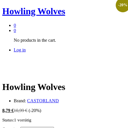
-
20
%
Howling Wolves
0
0
No products in the cart.
Log in
Howling Wolves
Brand:
CASTORLAND
8,79
€
10,99
€
(-20%)
Status:
1 vorrätig