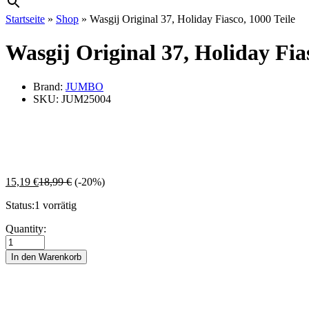
Startseite
»
Shop
»
Wasgij Original 37, Holiday Fiasco, 1000 Teile
Wasgij Original 37, Holiday Fias
Brand:
JUMBO
SKU:
JUM25004
15,19
€
18,99
€
(-20%)
Status:
1 vorrätig
Wasgij
Quantity:
Original
37,
In den Warenkorb
Holiday
Fiasco,
1000
Teile