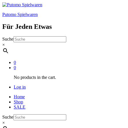
Putomo Spielwaren
Für Jeden Etwas
Suche
×
0
0
No products in the cart.
Log in
Home
Shop
SALE
Suche
×