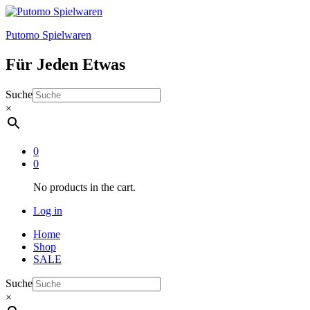
Putomo Spielwaren
Für Jeden Etwas
Suche
×
0
0
No products in the cart.
Log in
Home
Shop
SALE
Suche
×