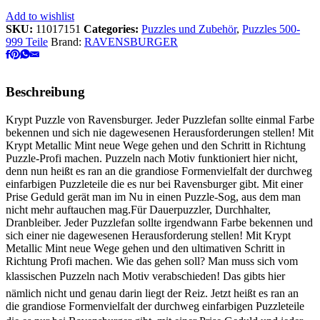
Add to wishlist
SKU:
11017151
Categories:
Puzzles und Zubehör
,
Puzzles 500-
999 Teile
Brand:
RAVENSBURGER
Beschreibung
Krypt Puzzle von Ravensburger. Jeder Puzzlefan sollte einmal Farbe
bekennen und sich nie dagewesenen Herausforderungen stellen! Mit
Krypt Metallic Mint neue Wege gehen und den Schritt in Richtung
Puzzle-Profi machen. Puzzeln nach Motiv funktioniert hier nicht,
denn nun heißt es ran an die grandiose Formenvielfalt der durchweg
einfarbigen Puzzleteile die es nur bei Ravensburger gibt. Mit einer
Prise Geduld gerät man im Nu in einen Puzzle-Sog, aus dem man
nicht mehr auftauchen mag.Für Dauerpuzzler, Durchhalter,
Dranbleiber. Jeder Puzzlefan sollte irgendwann Farbe bekennen und
sich einer nie dagewesenen Herausforderung stellen! Mit Krypt
Metallic Mint neue Wege gehen und den ultimativen Schritt in
Richtung Profi machen. Wie das gehen soll? Man muss sich vom
klassischen Puzzeln nach Motiv verabschieden! Das gibts hier
nämlich nicht und genau darin liegt der Reiz. Jetzt heißt es ran an
die grandiose Formenvielfalt der durchweg einfarbigen Puzzleteile