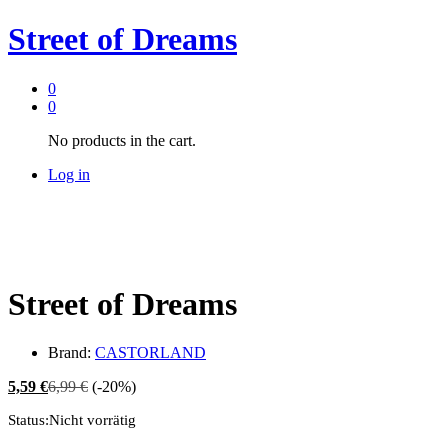
Street of Dreams
0
0
No products in the cart.
Log in
Street of Dreams
Brand:
CASTORLAND
5,59
€
6,99
€
(-20%)
Status:
Nicht vorrätig