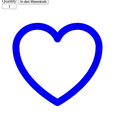
Minimoomis
Quantity:
In den Warenkorb
Schreibset
quantity