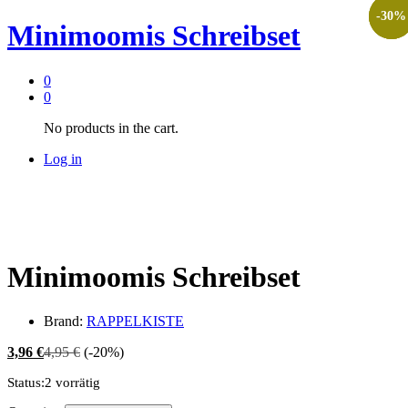
-
-
-
30
30
30
%
%
%
Minimoomis Schreibset
0
0
No products in the cart.
Log in
Minimoomis Schreibset
Brand:
RAPPELKISTE
3,96
€
4,95
€
(-20%)
Status:
2 vorrätig