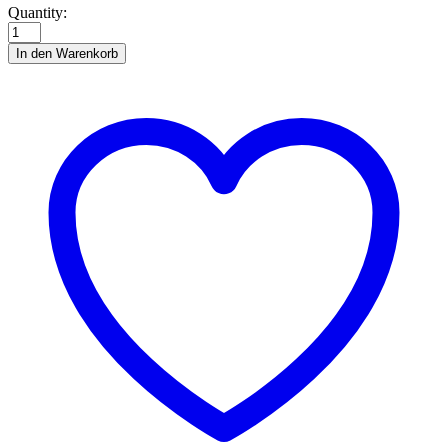
Deutschland
Quantity:
-
Das
In den Warenkorb
Quiz
quantity