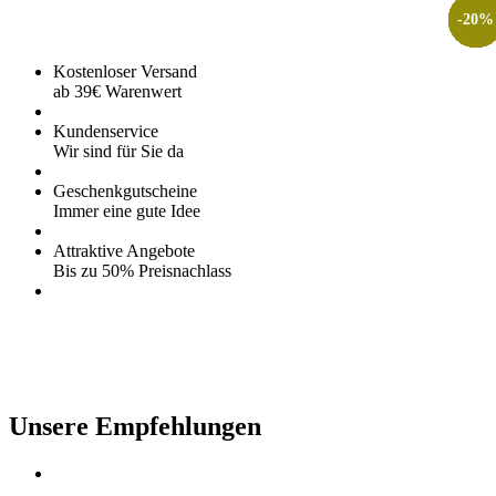
-
-
-
-
-
-
-
-
-
-
-
-
-
-
-
-
-
-
-
20
20
20
20
20
20
20
20
20
20
20
20
20
20
20
20
20
20
20
%
%
%
%
%
%
%
%
%
%
%
%
%
%
%
%
%
%
%
Kostenloser Versand
ab 39€ Warenwert
Kundenservice
Wir sind für Sie da
Geschenkgutscheine
Immer eine gute Idee
Attraktive Angebote
Bis zu 50% Preisnachlass
Unsere Empfehlungen