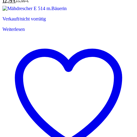
12,79
€
15,99
€
Verkauft/nicht vorrätig
Weiterlesen