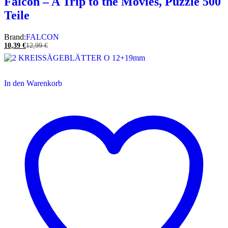
Falcon – A Trip to the Movies, Puzzle 500
Teile
Brand:
FALCON
10,39
€
12,99
€
In den Warenkorb