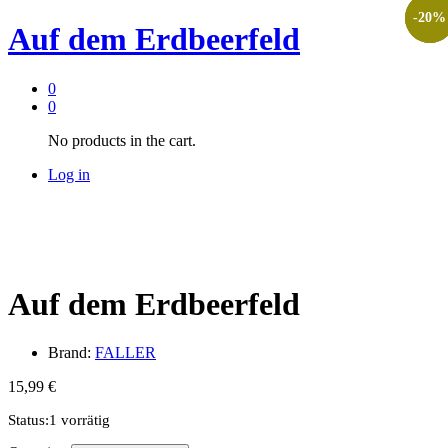
-
-
-
20
20
20
%
%
%
Auf dem Erdbeerfeld
0
0
No products in the cart.
Log in
Auf dem Erdbeerfeld
Brand:
FALLER
15,99
€
Status:
1 vorrätig