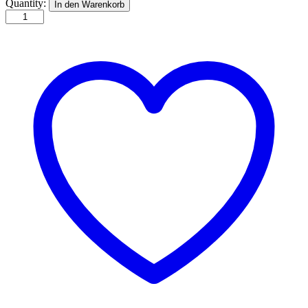
Auf
Quantity:
In den Warenkorb
dem
Erdbeerfeld
quantity