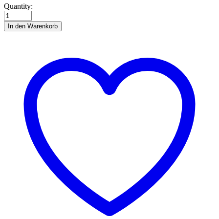
HO
Quantity:
Ponyreiten
quantity
In den Warenkorb