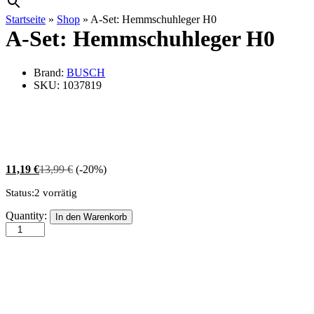
Startseite
»
Shop
»
A-Set: Hemmschuhleger H0
A-Set: Hemmschuhleger H0
Brand:
BUSCH
SKU:
1037819
11,19
€
13,99
€
(-20%)
Status:
2 vorrätig
A-
Quantity:
In den Warenkorb
Set:
Hemmschuhleger
H0
quantity