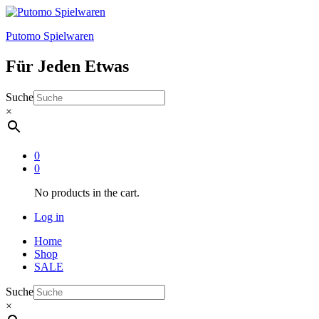
Putomo Spielwaren
Für Jeden Etwas
Suche
×
0
0
No products in the cart.
Log in
Home
Shop
SALE
Suche
×