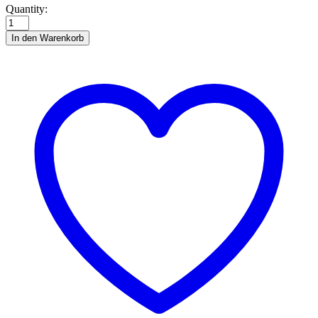
Betonplatten-
Quantity:
Straße
H0
In den Warenkorb
quantity