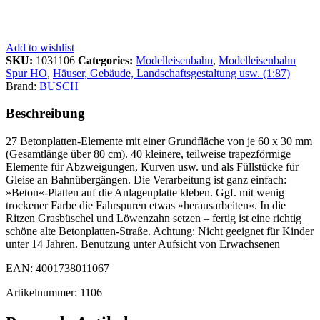
Add to wishlist
SKU:
1031106
Categories:
Modelleisenbahn
,
Modelleisenbahn
Spur HO
,
Häuser, Gebäude, Landschaftsgestaltung usw. (1:87)
Brand:
BUSCH
Beschreibung
27 Betonplatten-Elemente mit einer Grundfläche von je 60 x 30 mm
(Gesamtlänge über 80 cm). 40 kleinere, teilweise trapezförmige
Elemente für Abzweigungen, Kurven usw. und als Füllstücke für
Gleise an Bahnübergängen. Die Verarbeitung ist ganz einfach:
»Beton«-Platten auf die Anlagenplatte kleben. Ggf. mit wenig
trockener Farbe die Fahrspuren etwas »herausarbeiten«. In die
Ritzen Grasbüschel und Löwenzahn setzen – fertig ist eine richtig
schöne alte Betonplatten-Straße. Achtung: Nicht geeignet für Kinder
unter 14 Jahren. Benutzung unter Aufsicht von Erwachsenen
EAN: 4001738011067
Artikelnummer: 1106