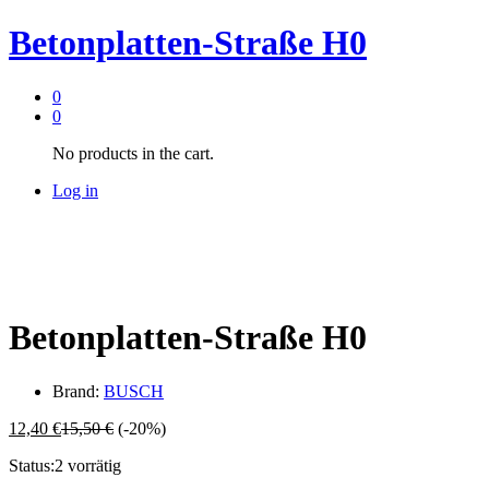
Betonplatten-Straße H0
0
0
No products in the cart.
Log in
Betonplatten-Straße H0
Brand:
BUSCH
12,40
€
15,50
€
(-20%)
Status:
2 vorrätig