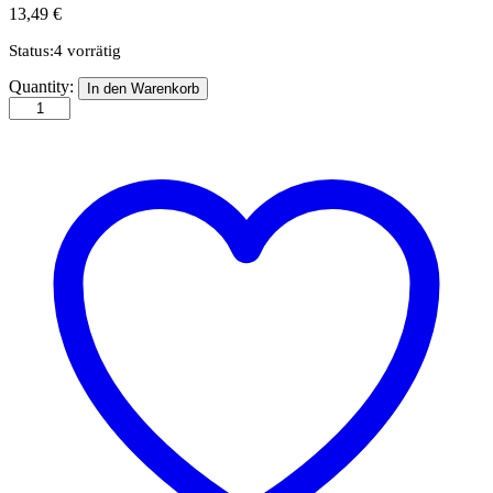
13,49
€
Status:
4 vorrätig
Lokführer-
Quantity:
In den Warenkorb
Wartehaus,
2
Streckenposten
quantity