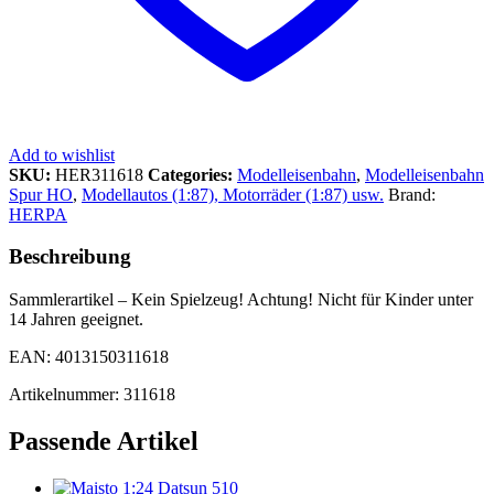
Add to wishlist
SKU:
HER311618
Categories:
Modelleisenbahn
,
Modelleisenbahn
Spur HO
,
Modellautos (1:87), Motorräder (1:87) usw.
Brand:
HERPA
Beschreibung
Sammlerartikel – Kein Spielzeug! Achtung! Nicht für Kinder unter
14 Jahren geeignet.
EAN: 4013150311618
Artikelnummer: 311618
Passende Artikel