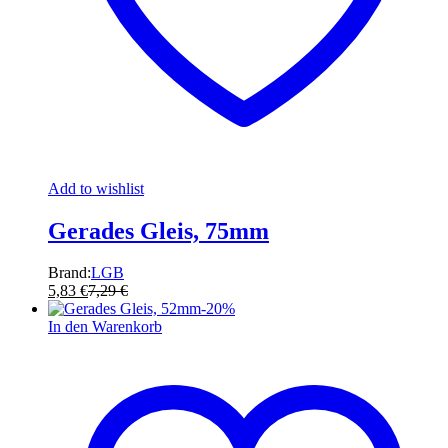
Add to wishlist
Gerades Gleis, 75mm
Brand:
LGB
5,83
€
7,29
€
-
20
%
In den Warenkorb