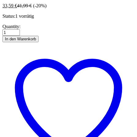
33,59
€
41,99
€
(-20%)
Status:
1 vorrätig
Renault
Quantity:
T
SchuBoSzg.
In den Warenkorb
Tschopp
I
quantity