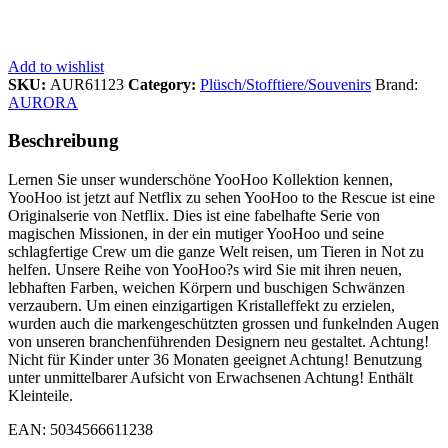
Add to wishlist
SKU:
AUR61123
Category:
Plüsch/Stofftiere/Souvenirs
Brand:
AURORA
Beschreibung
Lernen Sie unser wunderschöne YooHoo Kollektion kennen,
YooHoo ist jetzt auf Netflix zu sehen YooHoo to the Rescue ist eine
Originalserie von Netflix. Dies ist eine fabelhafte Serie von
magischen Missionen, in der ein mutiger YooHoo und seine
schlagfertige Crew um die ganze Welt reisen, um Tieren in Not zu
helfen. Unsere Reihe von YooHoo?s wird Sie mit ihren neuen,
lebhaften Farben, weichen Körpern und buschigen Schwänzen
verzaubern. Um einen einzigartigen Kristalleffekt zu erzielen,
wurden auch die markengeschützten grossen und funkelnden Augen
von unseren branchenführenden Designern neu gestaltet. Achtung!
Nicht für Kinder unter 36 Monaten geeignet Achtung! Benutzung
unter unmittelbarer Aufsicht von Erwachsenen Achtung! Enthält
Kleinteile.
EAN: 5034566611238