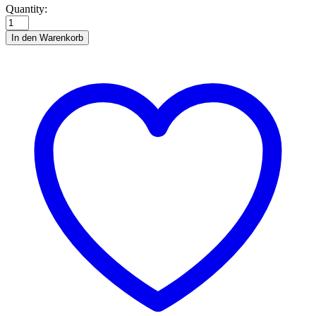
Rino
Quantity:
Nashorn
quantity
In den Warenkorb