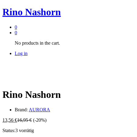
Rino Nashorn
0
0
No products in the cart.
Log in
Rino Nashorn
Brand:
AURORA
13,56
€
16,95
€
(-20%)
Status:
3 vorrätig