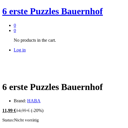
6 erste Puzzles Bauernhof
0
0
No products in the cart.
Log in
6 erste Puzzles Bauernhof
Brand:
HABA
11,99
€
14,99
€
(-20%)
Status:
Nicht vorrätig