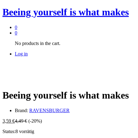
Beeing yourself is what makes
0
0
No products in the cart.
Log in
Beeing yourself is what makes
Brand:
RAVENSBURGER
3,59
€
4,49
€
(-20%)
Status:
8 vorrätig