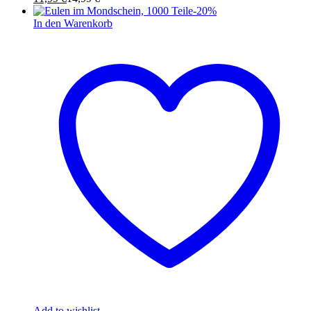
-
20
%
In den Warenkorb
Add to wishlist