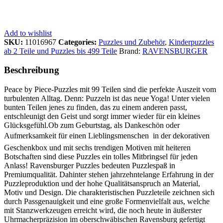
Add to wishlist
SKU:
11016967
Categories:
Puzzles und Zubehör
,
Kinderpuzzles
ab 2 Teile und Puzzles bis 499 Teile
Brand:
RAVENSBURGER
Beschreibung
Peace by Piece-Puzzles mit 99 Teilen sind die perfekte Auszeit vom
turbulenten Alltag. Denn: Puzzeln ist das neue Yoga! Unter vielen
bunten Teilen jenes zu finden, das zu einem anderen passt,
entschleunigt den Geist und sorgt immer wieder für ein kleines
Glücksgefühl.Ob zum Geburtstag, als Dankeschön oder
Aufmerksamkeit für einen Lieblingsmenschen  in der dekorativen
Geschenkbox und mit sechs trendigen Motiven mit heiteren
Botschaften sind diese Puzzles ein tolles Mitbringsel für jeden
Anlass! Ravensburger Puzzles bedeuten Puzzlespaß in
Premiumqualität. Dahinter stehen jahrzehntelange Erfahrung in der
Puzzleproduktion und der hohe Qualitätsanspruch an Material,
Motiv und Design. Die charakteristischen Puzzleteile zeichnen sich
durch Passgenauigkeit und eine große Formenvielfalt aus, welche
mit Stanzwerkzeugen erreicht wird, die noch heute in äußerster
Uhrmacherpräzision im oberschwäbischen Ravensburg gefertigt