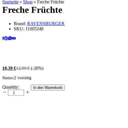
Startseite
»
Shop
»
Freche Früchte
Freche Früchte
Brand:
RAVENSBURGER
SKU:
11005248
10,39
€
12,99
€
(-20%)
Status:
2 vorrätig
Freche
Quantity:
In den Warenkorb
Früchte
quantity