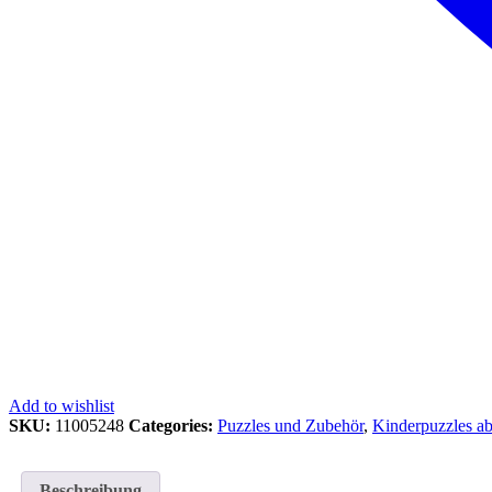
Add to wishlist
SKU:
11005248
Categories:
Puzzles und Zubehör
,
Kinderpuzzles ab
Beschreibung