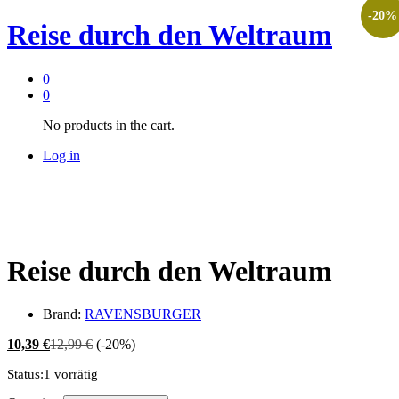
-
20
%
Reise durch den Weltraum
0
0
No products in the cart.
Log in
Reise durch den Weltraum
Brand:
RAVENSBURGER
10,39
€
12,99
€
(-20%)
Status:
1 vorrätig