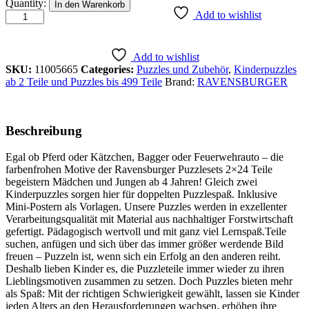
Reise
Quantity:
In den Warenkorb
durch
Add to wishlist
den
Weltraum
quantity
Add to wishlist
SKU:
11005665
Categories:
Puzzles und Zubehör
,
Kinderpuzzles
ab 2 Teile und Puzzles bis 499 Teile
Brand:
RAVENSBURGER
Beschreibung
Egal ob Pferd oder Kätzchen, Bagger oder Feuerwehrauto – die
farbenfrohen Motive der Ravensburger Puzzlesets 2×24 Teile
begeistern Mädchen und Jungen ab 4 Jahren! Gleich zwei
Kinderpuzzles sorgen hier für doppelten Puzzlespaß. Inklusive
Mini-Postern als Vorlagen. Unsere Puzzles werden in exzellenter
Verarbeitungsqualität mit Material aus nachhaltiger Forstwirtschaft
gefertigt. Pädagogisch wertvoll und mit ganz viel Lernspaß.Teile
suchen, anfügen und sich über das immer größer werdende Bild
freuen – Puzzeln ist, wenn sich ein Erfolg an den anderen reiht.
Deshalb lieben Kinder es, die Puzzleteile immer wieder zu ihren
Lieblingsmotiven zusammen zu setzen. Doch Puzzles bieten mehr
als Spaß: Mit der richtigen Schwierigkeit gewählt, lassen sie Kinder
jeden Alters an den Herausforderungen wachsen, erhöhen ihre