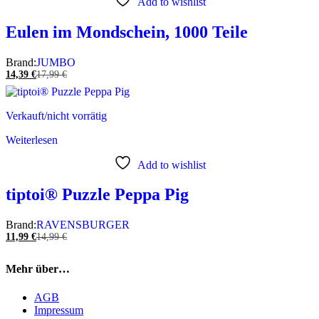
Add to wishlist
Eulen im Mondschein, 1000 Teile
Brand:
JUMBO
14,39
€
17,99
€
Verkauft/nicht vorrätig
Weiterlesen
Add to wishlist
tiptoi® Puzzle Peppa Pig
Brand:
RAVENSBURGER
11,99
€
14,99
€
Mehr über…
AGB
Impressum