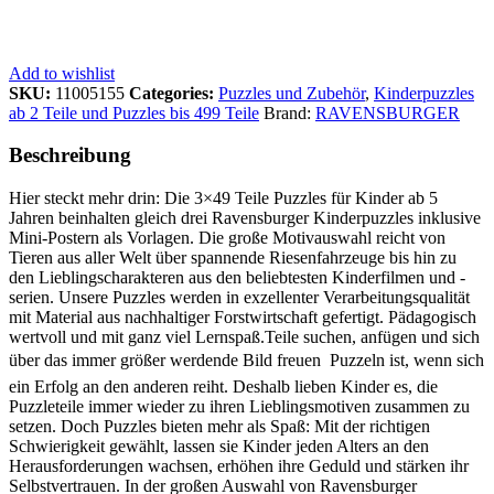
Add to wishlist
SKU:
11005155
Categories:
Puzzles und Zubehör
,
Kinderpuzzles
ab 2 Teile und Puzzles bis 499 Teile
Brand:
RAVENSBURGER
Beschreibung
Hier steckt mehr drin: Die 3×49 Teile Puzzles für Kinder ab 5
Jahren beinhalten gleich drei Ravensburger Kinderpuzzles inklusive
Mini-Postern als Vorlagen. Die große Motivauswahl reicht von
Tieren aus aller Welt über spannende Riesenfahrzeuge bis hin zu
den Lieblingscharakteren aus den beliebtesten Kinderfilmen und -
serien. Unsere Puzzles werden in exzellenter Verarbeitungsqualität
mit Material aus nachhaltiger Forstwirtschaft gefertigt. Pädagogisch
wertvoll und mit ganz viel Lernspaß.Teile suchen, anfügen und sich
über das immer größer werdende Bild freuen  Puzzeln ist, wenn sich
ein Erfolg an den anderen reiht. Deshalb lieben Kinder es, die
Puzzleteile immer wieder zu ihren Lieblingsmotiven zusammen zu
setzen. Doch Puzzles bieten mehr als Spaß: Mit der richtigen
Schwierigkeit gewählt, lassen sie Kinder jeden Alters an den
Herausforderungen wachsen, erhöhen ihre Geduld und stärken ihr
Selbstvertrauen. In der großen Auswahl von Ravensburger