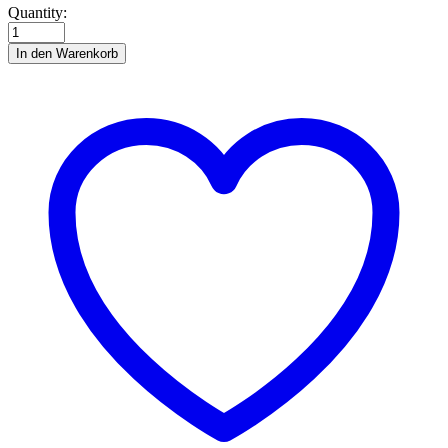
Tierisch
Quantity:
gut
drauf
In den Warenkorb
quantity