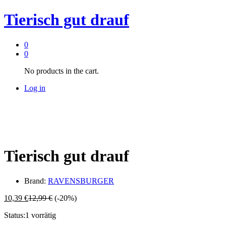
Tierisch gut drauf
0
0
No products in the cart.
Log in
Tierisch gut drauf
Brand:
RAVENSBURGER
10,39
€
12,99
€
(-20%)
Status:
1 vorrätig