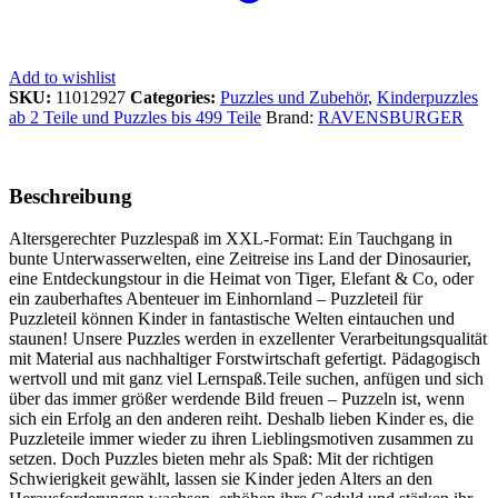
Add to wishlist
SKU:
11012927
Categories:
Puzzles und Zubehör
,
Kinderpuzzles
ab 2 Teile und Puzzles bis 499 Teile
Brand:
RAVENSBURGER
Beschreibung
Altersgerechter Puzzlespaß im XXL-Format: Ein Tauchgang in
bunte Unterwasserwelten, eine Zeitreise ins Land der Dinosaurier,
eine Entdeckungstour in die Heimat von Tiger, Elefant & Co, oder
ein zauberhaftes Abenteuer im Einhornland – Puzzleteil für
Puzzleteil können Kinder in fantastische Welten eintauchen und
staunen! Unsere Puzzles werden in exzellenter Verarbeitungsqualität
mit Material aus nachhaltiger Forstwirtschaft gefertigt. Pädagogisch
wertvoll und mit ganz viel Lernspaß.Teile suchen, anfügen und sich
über das immer größer werdende Bild freuen – Puzzeln ist, wenn
sich ein Erfolg an den anderen reiht. Deshalb lieben Kinder es, die
Puzzleteile immer wieder zu ihren Lieblingsmotiven zusammen zu
setzen. Doch Puzzles bieten mehr als Spaß: Mit der richtigen
Schwierigkeit gewählt, lassen sie Kinder jeden Alters an den