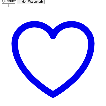
Weiße
Quantity:
In den Warenkorb
Stute
100p
quantity