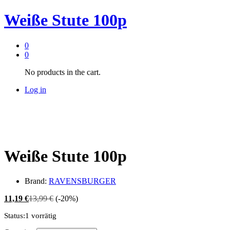
Weiße Stute 100p
0
0
No products in the cart.
Log in
Weiße Stute 100p
Brand:
RAVENSBURGER
11,19
€
13,99
€
(-20%)
Status:
1 vorrätig