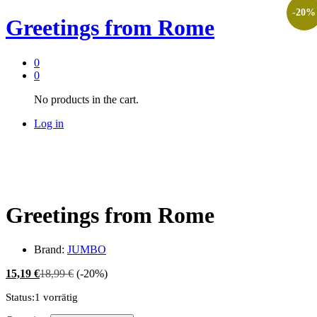
-
20
%
Greetings from Rome
0
0
No products in the cart.
Log in
Greetings from Rome
Brand:
JUMBO
15,19
€
18,99
€
(-20%)
Status:
1 vorrätig