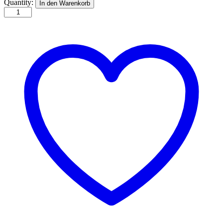
Greetings
Quantity:
In den Warenkorb
from
Rome
quantity