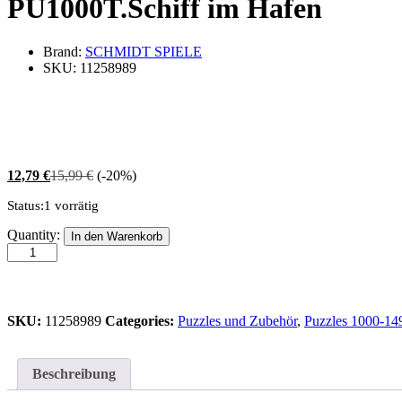
PU1000T.Schiff im Hafen
Brand:
SCHMIDT SPIELE
SKU:
11258989
12,79
€
15,99
€
(-20%)
Status:
1 vorrätig
PU1000T.Schiff
Quantity:
In den Warenkorb
im
Hafen
quantity
SKU:
11258989
Categories:
Puzzles und Zubehör
,
Puzzles 1000-149
Beschreibung