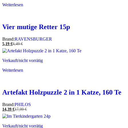
Weiterlesen
Vier mutige Retter 15p
Brand:
RAVENSBURGER
5,19
€
6,49
€
Verkauft/nicht vorrätig
Weiterlesen
Artefakt Holzpuzzle 2 in 1 Katze, 160 Te
Brand:
PHILOS
14,39
€
17,99
€
Verkauft/nicht vorrätig