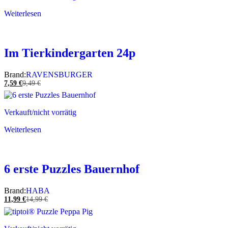
Weiterlesen
Im Tierkindergarten 24p
Brand:
RAVENSBURGER
7,59
€
9,49
€
Verkauft/nicht vorrätig
Weiterlesen
6 erste Puzzles Bauernhof
Brand:
HABA
11,99
€
14,99
€