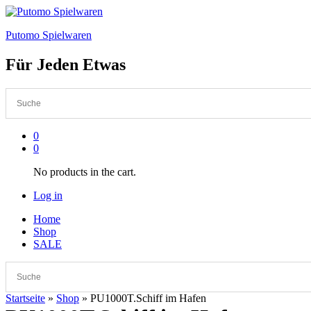
Putomo Spielwaren
Für Jeden Etwas
0
0
No products in the cart.
Log in
Home
Shop
SALE
Startseite
»
Shop
»
PU1000T.Schiff im Hafen