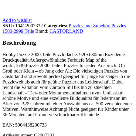
Add to wishlist
SKU:
104C2007332
Categories:
Puzzles und Zubehör
,
Puzzles
1500-2999 Teile
Brand:
CASTORLAND
Beschreibung
Hobby Puzzle 2000 Teile Puzzlefläche: 920x680mm Exzellente
Druckqualität Außergewöhnliche Farbtiefe Map of the
world,1639,Puzzle 2000 Teile . Puzzles für jeden Anspruch. Ob
Groß oder Klein – ob Jung oder Alt: Die vielseitigen Puzzles von
Castorland sind sowohl perfekt geeignet für junge Einsteiger in die
Puzzlewelt als auch für geübte Puzzler aus Leidenschaft. Dabei
reicht die Variation vom Cartoon-Stil bis hin zu stilechten
Landschaft – Tier- oder Monumentaufnahmen uvm. Unfassbar
schöne Motive und eine exzellente Bildqualität für Jedermann im
Alter von 3-99 Jahren mit einer Auswahl aus ca. 500 verschiedenen
Motiven. Warnhinweise Achtung! Nicht geeignet für Kinder unter
36 Monaten, auf Grund verschluckbarer Kleinteile.
EAN: 5904438200733
Artikelnummer: C2007332