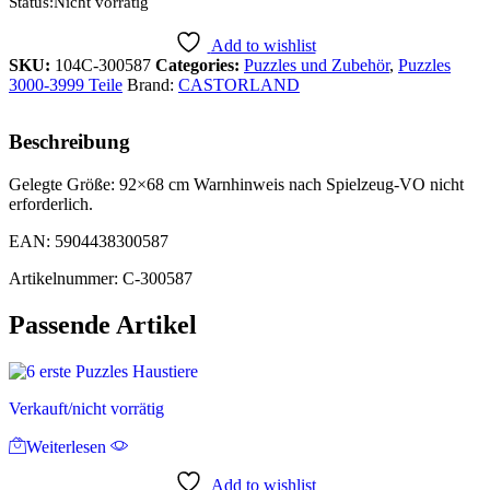
Status:
Nicht vorrätig
Add to wishlist
SKU:
104C-300587
Categories:
Puzzles und Zubehör
,
Puzzles
3000-3999 Teile
Brand:
CASTORLAND
Beschreibung
Gelegte Größe: 92×68 cm Warnhinweis nach Spielzeug-VO nicht
erforderlich.
EAN: 5904438300587
Artikelnummer: C-300587
Passende Artikel
Verkauft/nicht vorrätig
Weiterlesen
Add to wishlist