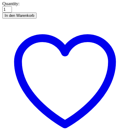
Wolfish
Quantity:
Wonderland
quantity
In den Warenkorb