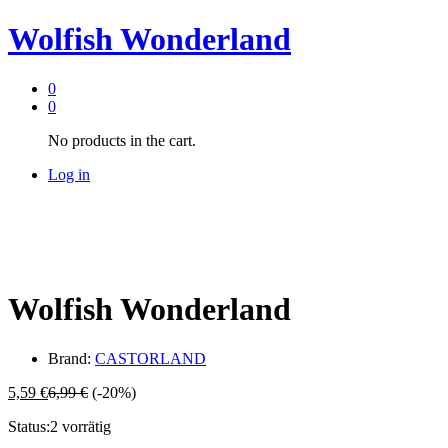
Wolfish Wonderland
0
0
No products in the cart.
Log in
Wolfish Wonderland
Brand:
CASTORLAND
5,59
€
6,99
€
(-20%)
Status:
2 vorrätig