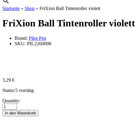
Startseite
»
Shop
»
FriXion Ball Tintenroller violett
FriXion Ball Tintenroller violett
Brand:
Pilot Pen
SKU:
PIL2260008
3,29
€
Status:
5 vorrätig
FriXion
Quantity:
Ball
Tintenroller
In den Warenkorb
violett
quantity