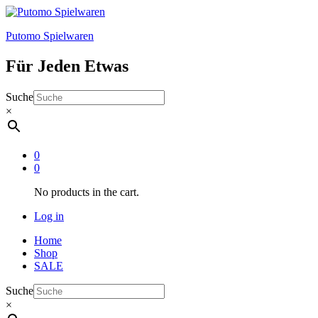
Putomo Spielwaren
Für Jeden Etwas
Suche
×
0
0
No products in the cart.
Log in
Home
Shop
SALE
Suche
×