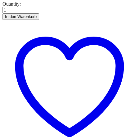
Minifiguren
Quantity:
im
Beutel
In den Warenkorb
Soldaten
quantity