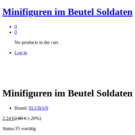
Minifiguren im Beutel Soldaten
0
0
No products in the cart.
Log in
Minifiguren im Beutel Soldaten
Brand:
SLUBAN
2,24
€
2,80
€
(-20%)
Status:
35 vorrätig