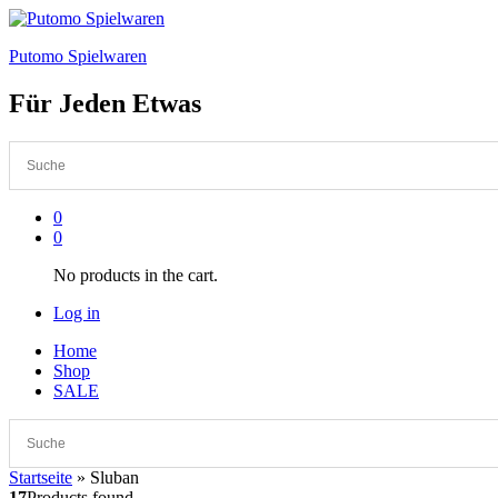
Putomo Spielwaren
Für Jeden Etwas
0
0
No products in the cart.
Log in
Home
Shop
SALE
Startseite
»
Sluban
17
Products found