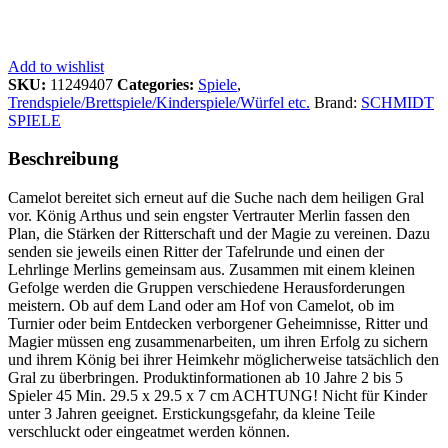
Add to wishlist
SKU:
11249407
Categories:
Spiele
,
Trendspiele/Brettspiele/Kinderspiele/Würfel etc.
Brand:
SCHMIDT
SPIELE
Beschreibung
Camelot bereitet sich erneut auf die Suche nach dem heiligen Gral
vor. König Arthus und sein engster Vertrauter Merlin fassen den
Plan, die Stärken der Ritterschaft und der Magie zu vereinen. Dazu
senden sie jeweils einen Ritter der Tafelrunde und einen der
Lehrlinge Merlins gemeinsam aus. Zusammen mit einem kleinen
Gefolge werden die Gruppen verschiedene Herausforderungen
meistern. Ob auf dem Land oder am Hof von Camelot, ob im
Turnier oder beim Entdecken verborgener Geheimnisse, Ritter und
Magier müssen eng zusammenarbeiten, um ihren Erfolg zu sichern
und ihrem König bei ihrer Heimkehr möglicherweise tatsächlich den
Gral zu überbringen. Produktinformationen ab 10 Jahre 2 bis 5
Spieler 45 Min. 29.5 x 29.5 x 7 cm ACHTUNG! Nicht für Kinder
unter 3 Jahren geeignet. Erstickungsgefahr, da kleine Teile
verschluckt oder eingeatmet werden können.