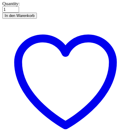
Die
Quantity:
Zukunft
von
In den Warenkorb
Camelot
quantity