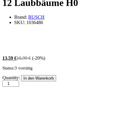
12 Laubbäume H0
Brand:
BUSCH
SKU:
1036486
13,59
€
16,99
€
(-20%)
Status:
3 vorrätig
12
Quantity:
In den Warenkorb
Laubbäume
H0
quantity