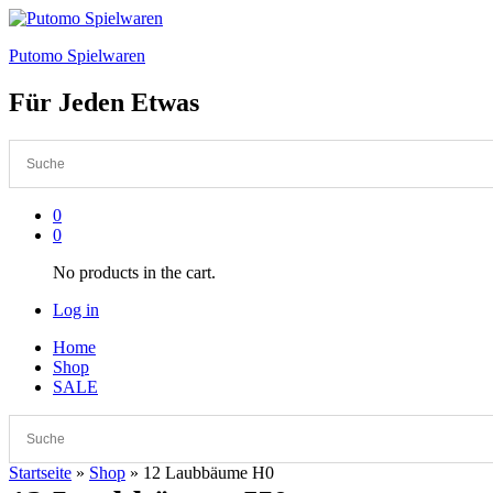
Putomo Spielwaren
Für Jeden Etwas
0
0
No products in the cart.
Log in
Home
Shop
SALE
Startseite
»
Shop
»
12 Laubbäume H0